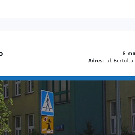
8
o
E-ma
Adres:
ul. Bertolta
e