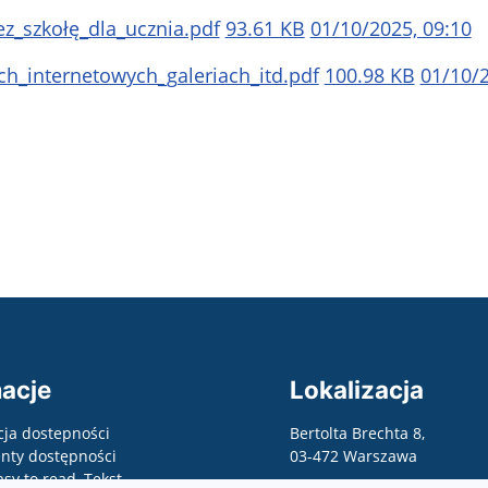
z_szkołę_dla_ucznia.pdf
93.61 KB
01/10/2025, 09:10
h_internetowych_galeriach_itd.pdf
100.98 KB
01/10/2
acje
Lokalizacja
cja dostepności
Bertolta Brechta 8,
ty dostępności
03-472 Warszawa
asy to read, Tekst