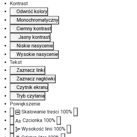
Kontrast
Odwróć kolory
Monochromatyczny
Ciemny kontrast
Jasny kontrast
Niskie nasycenie
Wysokie nasycenie
Tekst
Zaznacz linki
Zaznacz nagłówki
Czytnik ekranu
Tryb czytania
Powiększenie
Skalowanie treści
100
%
Czcionka
100
%
Aa
Wysokość linii
100
%