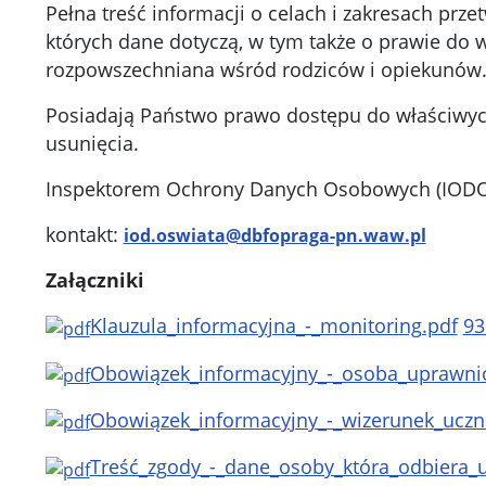
Pełna treść informacji o celach i zakresach pr
których dane dotyczą, w tym także o prawie do w
rozpowszechniana wśród rodziców i opiekunów
Posiadają Państwo prawo dostępu do właściwych
usunięcia.
Inspektorem Ochrony Danych Osobowych (IODO)
kontakt:
iod.oswiata@dbfopraga-pn.waw.pl
Załączniki
Klauzula_informacyjna_-_monitoring.pdf
93
Obowiązek_informacyjny_-_osoba_uprawnio
Obowiązek_informacyjny_-_wizerunek_uczn
Treść_zgody_-_dane_osoby_która_odbiera_u