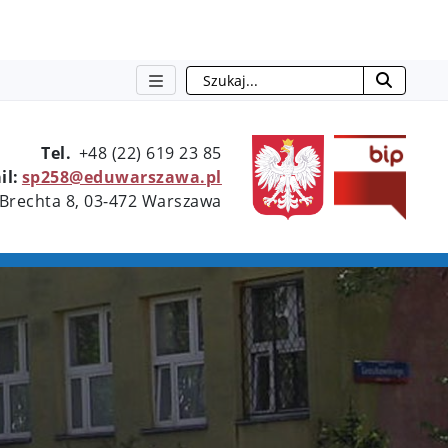
Szukaj
otwie
Tel.
+48 (22) 619 23 85
il:
sp258@eduwarszawa.pl
 Brechta 8, 03-472 Warszawa