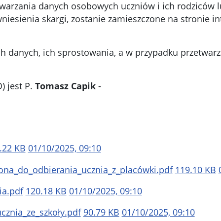
zetwarzania danych osobowych uczniów i ich rodziców
niesienia skargi, zostanie zamieszczone na stronie in
.
 danych, ich sprostowania, a w przypadku przetwarz
 jest P.
Tomasz Capik
-
.22 KB
01/10/2025, 09:10
na_do_odbierania_ucznia_z_placówki.pdf
119.10 KB
ia.pdf
120.18 KB
01/10/2025, 09:10
cznia_ze_szkoły.pdf
90.79 KB
01/10/2025, 09:10