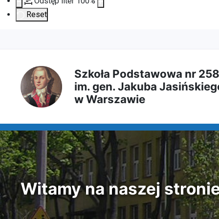
Odstęp liter
100
%
Reset
Przejdź
Przejdź
Przejdź
Przejdź
do
do
do
do
Szkoła Podstawowa nr 25
im. gen. Jakuba Jasińskieg
treści
menu
wyszukiwarki
mapy
w Warszawie
głównej
nawigacyjnego
strony
Witamy na naszej stroni