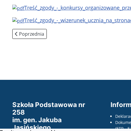
Treść_zgody_-_konkursy_organizowane_prze
Treść_zgody_-_wizerunek_ucznia_na_stronac
Poprzednia strona: Obiady
Poprzednia
Szkoła Podstawowa nr
Inform
258
Deklara
im. gen. Jakuba
Dokumen
Jasińskiego
(ETR - E