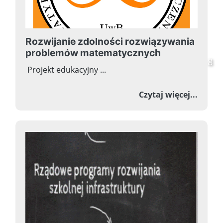
Rozwijanie zdolności rozwiązywania
Witamy na stronie
problemów matematycznych
Szkoły Podstawowej nr 258
Projekt edukacyjny ...
o Roz
Czytaj więcej...