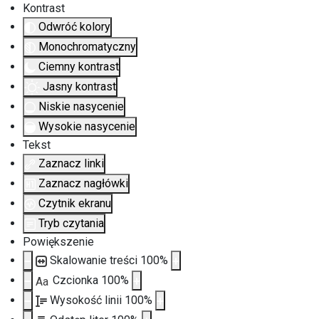
Kontrast
Odwróć kolory
Monochromatyczny
Ciemny kontrast
Jasny kontrast
Niskie nasycenie
Wysokie nasycenie
Tekst
Zaznacz linki
Zaznacz nagłówki
Czytnik ekranu
Tryb czytania
Powiększenie
Skalowanie treści
100
%
Czcionka
100
%
Aa
Wysokość linii
100
%