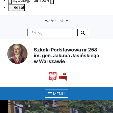
Odstęp liter
100
%
Reset
Przejdź
Przejdź
Przejdź
Przejdź
Ważne linki
Szukaj
do
do
do
do
treści
menu
wyszukiwarki
mapy
Szkoła Podstawowa nr 258
im. gen. Jakuba Jasińskiego
głównej
nawigacyjnego
strony
w Warszawie
otwiera się w nowym ok
MENU