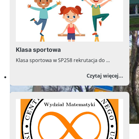
Klasa sportowa
Klasa sportowa w SP258 rekrutacja do ...
Witamy na stronie
o Klas
Czytaj więcej...
Szkoły Podstawowej nr 258