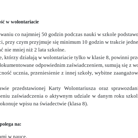
ść w wolontariacie
waniu co najmniej 50 godzin podczas nauki w szkole podstaw
ci, przy czym przyjmuje się minimum 10 godzin w trakcie jedn
 nie mniej niż 2 lata szkolne.
 którzy działają w wolontariacie tylko w klasie 8, powinni pr
udokumentowane odpowiednim zaświadczeniem, sumują się z wo
ność ucznia, przeniesienie z innej szkoły, wybitne zaangażow
awie przedstawionej Karty Wolontariusza oraz sprawozda
wieniu zaświadczenia o aktywnym udziale w danym roku szko
konuje wpisu na świadectwie (klasa 8).
polega na:
ami w nauce,