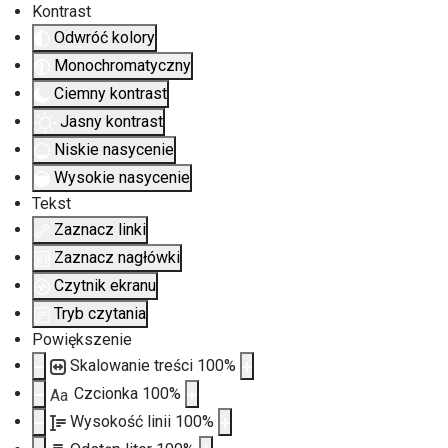
Kontrast
Odwróć kolory
Monochromatyczny
Ciemny kontrast
Jasny kontrast
Niskie nasycenie
Wysokie nasycenie
Tekst
Zaznacz linki
Zaznacz nagłówki
Czytnik ekranu
Tryb czytania
Powiększenie
Skalowanie treści
100
%
Czcionka
100
%
Aa
Wysokość linii
100
%