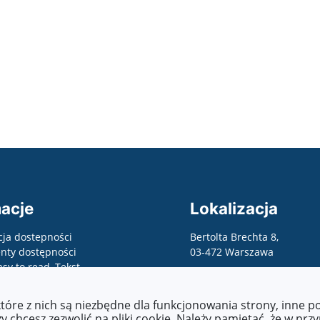
kolnej
acje
Lokalizacja
cja dostepności
Bertolta Brechta 8,
ty dostępności
03-472 Warszawa
asy to read, Tekst
wany maszynowo, raporty,
 o zapewnienie
które z nich są niezbędne dla funkcjonowania strony, inne 
ści, etc.)
 chcesz zezwolić na pliki cookie. Należy pamiętać, że w prz