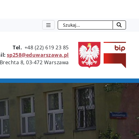
Szukaj
otwie
Tel.
+48 (22) 619 23 85
il:
sp258@eduwarszawa.pl
 Brechta 8, 03-472 Warszawa