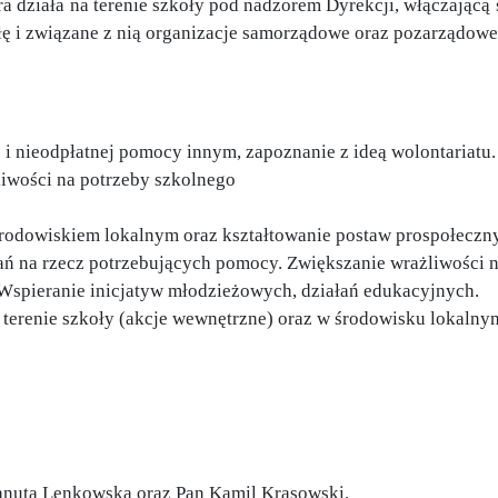
ra działa na terenie szkoły pod nadzorem Dyrekcji, włączającą 
 i związane z nią organizacje samorządowe oraz pozarządowe
 nieodpłatnej pomocy innym, zapoznanie z ideą wolontariatu.
liwości na potrzeby szkolnego
rodowiskiem lokalnym oraz kształtowanie postaw prospołeczn
na rzecz potrzebujących pomocy. Zwiększanie wrażliwości na 
 Wspieranie inicjatyw młodzieżowych, działań edukacyjnych.
terenie szkoły (akcje wewnętrzne) oraz w środowisku lokalnym
anuta Lenkowska oraz Pan Kamil Krasowski.