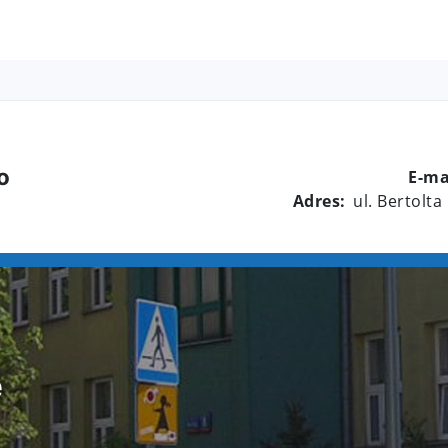
8
o
E-ma
Adres:
ul. Bertolta
e