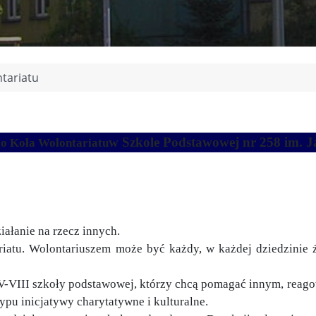
tariatu
w Szkole Podstawowej nr 258 im. J
o Koła Wolontariatu
iałanie na rzecz innych.
riatu. Wolontariuszem może być każdy, w każdej dziedzinie 
V-VIII szkoły podstawowej, którzy chcą pomagać innym, reago
u inicjatywy charytatywne i kulturalne.