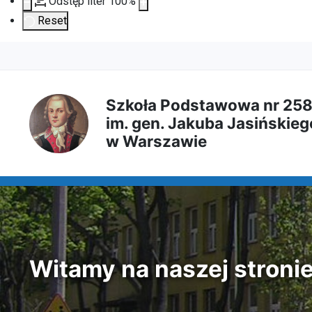
Odstęp liter
100
%
Reset
Przejdź
Przejdź
Przejdź
Przejdź
do
do
do
do
Szkoła Podstawowa nr 25
im. gen. Jakuba Jasińskieg
treści
menu
wyszukiwarki
mapy
w Warszawie
głównej
nawigacyjnego
strony
Witamy na naszej stroni