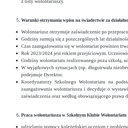
z listy wolontariuszy.
Warunki otrzymania wpisu na świadectwie za działalno
Wolontariusz otrzymuje zaświadczenie po przepraco
Godziny sumują się z poszczególnych lat działalnoś
Czas zaangażowania się w wolontariat powinien trwać
Rok 2023/2024 jest rokiem przejściowym. Uczniowie,
Godziny wolontariatu realizowanego poza szkołą, 
W wyjątkowych sytuacjach (np. długotrwała nieobec
podejmuje Dyrektor.
Koordynatorzy Szkolnego Wolontariatu na podst
zaangażowania wolontariusza i decyduje o wysta
zaświadczenia oraz według obowiązującego prawa do
Praca wolontariusza w Szkolnym Klubie Wolontariatu 
udzielaniu pomocy koleżeńskiej uczniom z problem