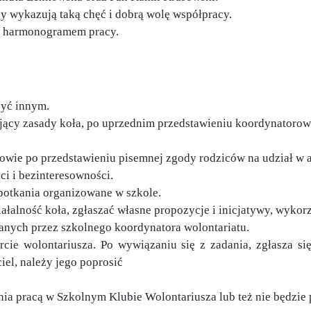
y wykazują taką chęć i dobrą wolę współpracy.
z harmonogramem pracy.
żyć innym.
jący zasady koła, po uprzednim przedstawieniu koordynatorowi
owie po przedstawieniu pisemnej zgody rodziców na udział w a
ci i bezinteresowności.
potkania organizowane w szkole.
ałalność koła, zgłaszać własne propozycje i inicjatywy, wykor
anych przez szkolnego koordynatora wolontariatu.
rcie wolontariusza. Po wywiązaniu się z zadania, zgłasza si
iel, należy jego poprosić
a pracą w Szkolnym Klubie Wolontariusza lub też nie będzie p