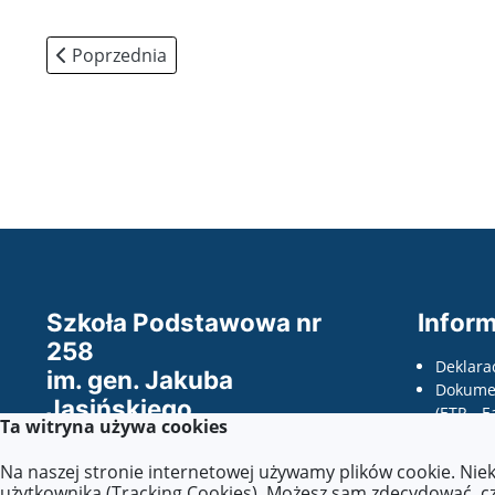
Poprzednia strona: Regulamin korzystania z szatni sz
Poprzednia
Szkoła Podstawowa nr
Inform
258
Deklara
im. gen. Jakuba
Dokumen
Jasińskiego
(ETR - E
Ta witryna używa cookies
w Warszawie
odczyty
wnioski
Na naszej stronie internetowej używamy plików cookie. Nie
Wszelkie prawa zastrzeżone ©.
dostępno
użytkownika (Tracking Cookies). Możesz sam zdecydować, czy