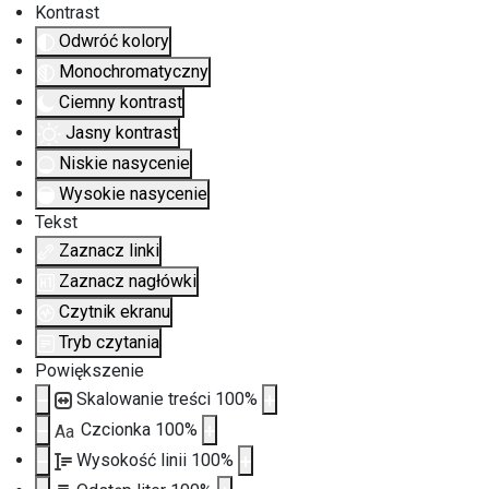
Kontrast
Odwróć kolory
Monochromatyczny
Ciemny kontrast
Jasny kontrast
Niskie nasycenie
Wysokie nasycenie
Tekst
Zaznacz linki
Zaznacz nagłówki
Czytnik ekranu
Tryb czytania
Powiększenie
Skalowanie treści
100
%
Czcionka
100
%
Aa
Wysokość linii
100
%