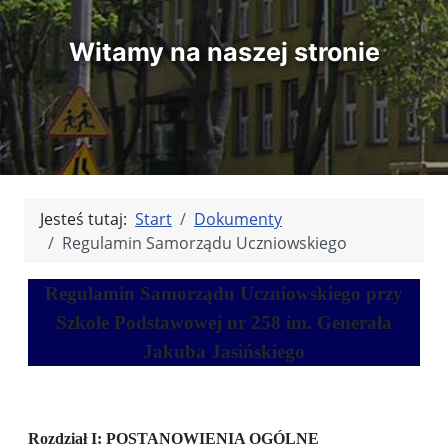
Witamy na naszej stronie
Jesteś tutaj:
Start
Dokumenty
Regulamin Samorządu Uczniowskiego
Regulamin Samorządu Uczniowskiego
przy
Szkole Podstawowej nr 258
im. Generała
Jakuba Jasińskiego
Rozdział I: POSTANOWIENIA OGÓLNE