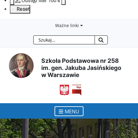
Odstęp liter
100
%
Reset
Przejdź
Przejdź
Przejdź
Przejdź
Ważne linki
Szukaj
do
do
do
do
treści
menu
wyszukiwarki
mapy
Szkoła Podstawowa nr 258
im. gen. Jakuba Jasińskiego
głównej
nawigacyjnego
strony
w Warszawie
otwiera się w nowym ok
MENU